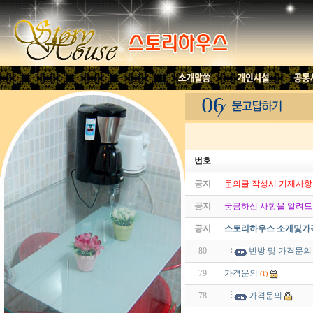
번호
공지
문의글 작성시 기재사항
공지
궁금하신 사항을 알려드립
공지
스토리하우스 소개및가
80
빈방 및 가격문의
79
가격문의
(1)
78
가격문의