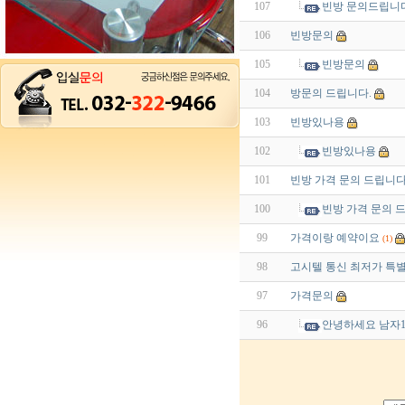
107
빈방 문의드립니다
106
빈방문의
105
빈방문의
104
방문의 드립니다.
103
빈방있나용
102
빈방있나용
101
빈방 가격 문의 드립니다
100
빈방 가격 문의 
99
가격이랑 예약이요
(1)
98
고시텔 통신 최저가 특
97
가격문의
96
안녕하세요 남자