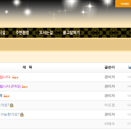
제 목
글쓴이
입니다.
관리자
04
니다.(FAQ)
관리자
04
격
관리자
04
한가요?
이도경
06
 가능한가요?
관리자
06
이태수
07