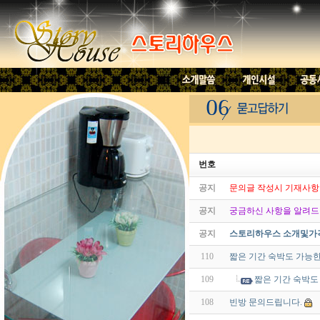
번호
공지
문의글 작성시 기재사항
공지
궁금하신 사항을 알려드립
공지
스토리하우스 소개및가
110
짧은 기간 숙박도 가능
109
짧은 기간 숙박도
108
빈방 문의드립니다.