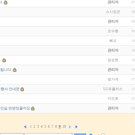
.
관리자
07
스시장군
08
관리자
08
오수환
08
삐오
10
관리자
10
.
장성현
10
드립니다.
관리자
10
방가격
07
별행사 안내문
LG유플러스
12
지인호
01
1인실 빈방있을까요
관리자
03
1
2
3
4
5
6
7
8
9
10