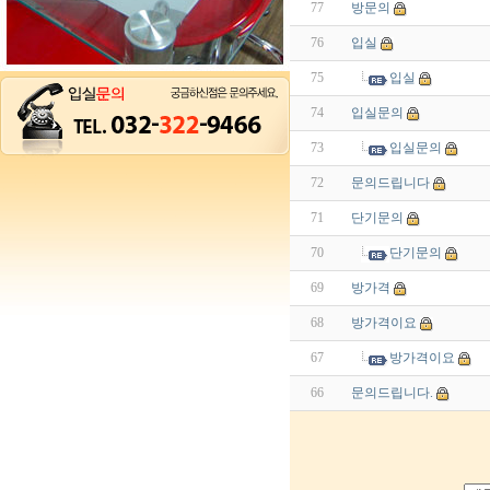
77
방문의
76
입실
75
입실
74
입실문의
73
입실문의
72
문의드립니다
71
단기문의
70
단기문의
69
방가격
68
방가격이요
67
방가격이요
66
문의드립니다.