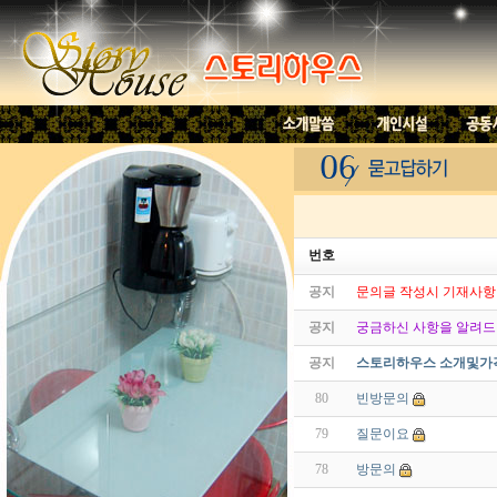
번호
공지
문의글 작성시 기재사항
공지
궁금하신 사항을 알려드립
공지
스토리하우스 소개및가
80
빈방문의
79
질문이요
78
방문의